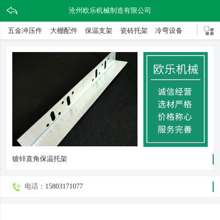
沧州欧乐机械制造有限公司
五金冲压件
大棚配件
保温支架
瓷砖托架
冷弯设备
镀锌直角保温托架
电话：
15803171077